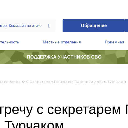
Обращение
тельность
Местные отделения
Приемная
ПОДДЕРЖКА УЧАСТНИКОВ СВО
ственной приемной Председателя Партии
Президиум регионального политического совета
овел Встречу С Секретарем Генсовета Партии Андреем Турчаком
тречу с секретарем 
 Турчаком