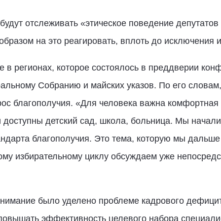
 будут отслеживать «этическое поведение депутатов 
образом на это реагировать, вплоть до исключения и
е в регионах, которое состоялось в преддверии кон
льному Собранию и майских указов. По его словам
рос благополучия. «Для человека важна комфортная 
 доступны детский сад, школа, больница. Мы начали 
ндарта благополучия. Это тема, которую мы дальше
кому избирательному циклу обсуждаем уже непосредс
внимание было уделено проблеме кадрового дефицита
овышать эффективность целевого набора специалис