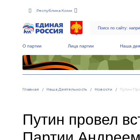
Республика Коми
О партии
Лица партии
Наша дея
Местные общественные приемные Партии
Руководитель Региональной обще
Народная программа «Единой России»
Главная
Наша Деятельность
Новости
Путин Пр
Путин провел вс
Партии Андреем