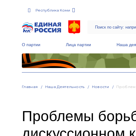
Республика Коми
О партии
Лица партии
Наша дея
Местные общественные приемные Партии
Руководитель Региональной обще
Народная программа «Единой России»
Главная
Наша Деятельность
Новости
Проблемы
Проблемы борьб
дискуссионном 