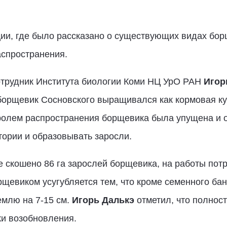
ии, где было рассказано о существующих видах борщ
аспространения.
сотрудник Института биологии Коми НЦ УрО РАН
Игор
борщевик Сосновского выращивался как кормовая ку
тролем распространения борщевика была упущена и 
тории и образовывать заросли.
е скошено 86 га зарослей борщевика, на работы потр
рщевиком усугубляется тем, что кроме семенного бан
емлю на 7-15 см.
Игорь Далькэ
отметил, что полнос
ки возобновления.