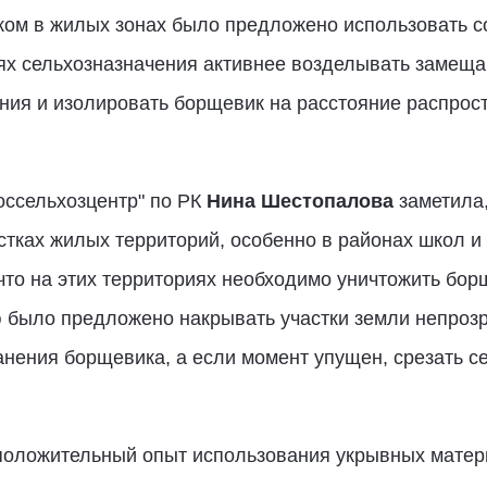
ком в жилых зонах было предложено использовать 
ях сельхозназначения активнее возделывать замеща
ия и изолировать борщевик на расстояние распрост
ссельхозцентр" по РК
Нина Шестопалова
заметила,
стках жилых территорий, особенно в районах школ и 
 что на этих территориях необходимо уничтожить бор
ю было предложено накрывать участки земли непрозр
анения борщевика, а если момент упущен, срезать с
положительный опыт использования укрывных матери