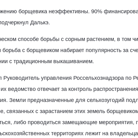
ожению борщевика неэффективны. 90% финансирован
 подчеркнул Далькэ.
ческом способе борьбы с сорным растением, в том ч
 борьба с борщевиком набирает популярность за сче
ении с традиционным выкашиванием.
л Руководитель управления Россельхознадзора по 
о их ведомство отвечает за контроль распространени
ия. Земли предназначенные для сельхозугодий подл
, связанных с зарастанием этих земель борщевиком
ься, либо проводиться замещающие мероприятия, по
ьскохозяйственных территориях лежит на владельца