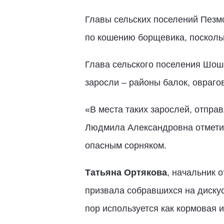
Главы сельских поселений Пезм
по кошению борщевика, поскольк
Глава сельского поселения Шо
заросли – районы балок, овраго
«В места таких зарослей, отпра
Людмила Александровна отметил
опасным сорняком.
Татьяна Ортякова
, начальник 
призвала собравшихся на дискус
пор используется как кормовая 