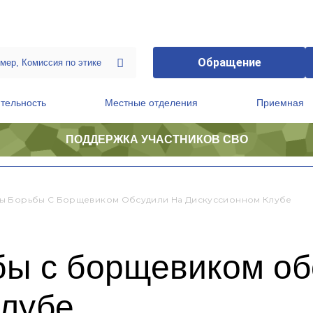
Обращение
тельность
Местные отделения
Приемная
ПОДДЕРЖКА УЧАСТНИКОВ СВО
ственной приемной Председателя Партии
Президиум регионального политического совета
 Борьбы С Борщевиком Обсудили На Дискуссионном Клубе
ы с борщевиком об
клубе