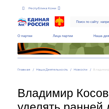
Республика Коми
О партии
Лица партии
Наша дея
Местные общественные приемные Партии
Руководитель Региональной обще
Народная программа «Единой России»
Главная
Наша Деятельность
Новости
Владимир
Владимир Косов
уделять ранней 