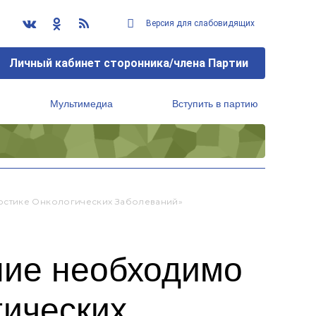
Версия для слабовидящих
Личный кабинет сторонника/члена Партии
Мультимедиа
Вступить в партию
Региональный исполнительный комитет
остике Онкологических Заболеваний»
ние необходимо
гических