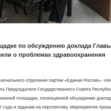
щадке по обсуждению доклада Главы
орили о проблемах здравоохранения
гионального отделения партии «Единая Россия», чл
тель Председателя Государственного Совета Республ
ссионной площадки, посвященной обсуждению докла
17 года и задачам на перспективу. Мероприятие про