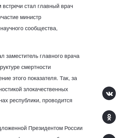
 встречи стал главный врач
участие министр
 научного сообщества,
ал заместитель главного врача
труктуре смертности
ие этого показателя. Так, за
ностикой злокачественных
нах республики, проводится
едложенной Президентом России