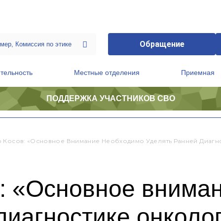
Обращение
тельность
Местные отделения
Приемная
ПОДДЕРЖКА УЧАСТНИКОВ СВО
ственной приемной Председателя Партии
Президиум регионального политического совета
 Косов: «Основное Внимание Необходимо Уделять Ранней Диагн
: «Основное внима
диагностике онколо