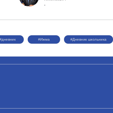
"
#дневник
#Ижма
#Дневник школьника