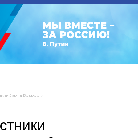
чили Заряд Бодрости
астники