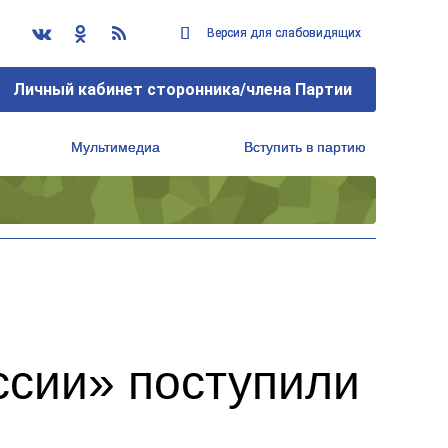
Версия для слабовидящих
Версия для слабовидящих
Личный кабинет сторонника/члена Партии
Личный кабинет сторонника/члена Партии
Мультимедиа
Мультимедиа
Вступить в партию
Вступить в партию
Региональный исполнительный комитет
Региональный исполнительный комитет
ссии» поступили