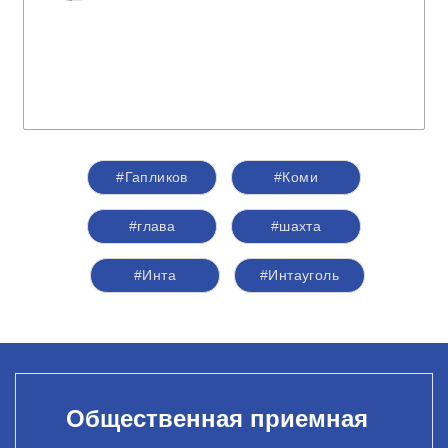
#Гапликов
#Коми
#глава
#шахта
#Инта
#Интауголь
Общественная приемная