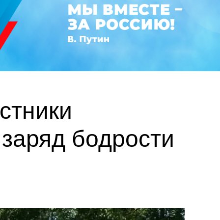
астники
заряд бодрости