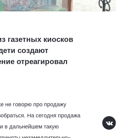
з газетных киосков
дети создают
щение отреагировал
е не говорю про продажу
зобраться. На сегодня продажа
ли в дальнейшем такую
приняты незамедлительно», –