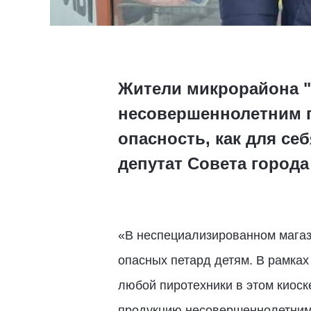
Жители микрорайона "
несовершеннолетним п
опасность, как для се
депутат Совета город
«В неспециализированном магаз
опасных петард детям. В рамках
любой пиротехники в этом киоск
продукцию несовершеннолетним 