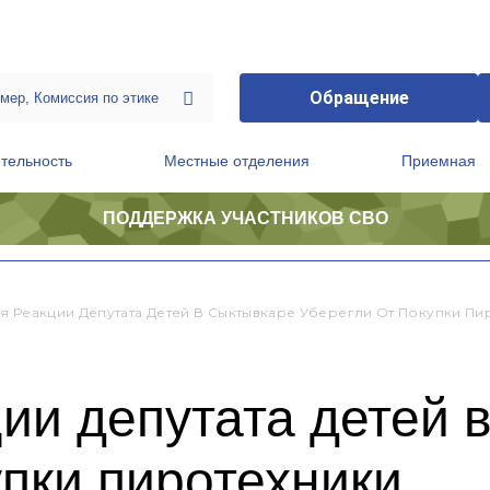
Обращение
тельность
Местные отделения
Приемная
ПОДДЕРЖКА УЧАСТНИКОВ СВО
ственной приемной Председателя Партии
Президиум регионального политического совета
я Реакции Депутата Детей В Сыктывкаре Уберегли От Покупки Пи
ии депутата детей 
упки пиротехники