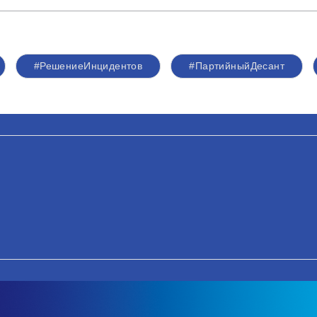
#РешениеИнцидентов
#ПартийныйДесант