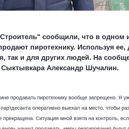
Строитель" сообщили, что в одном и
родают пиротехнику. Используя ее, 
бя, так и для других людей. На сооб
а Сыктывкара Александр Шучалин.
ине продавать пиротехнику вообще запрещено. Я уж
 партдесанта оперативно выехал на место, чтобы ра
е прекращена. Ситуация мной взята на контроль, ес
вновь начнут продавать, меры реагирования будут 