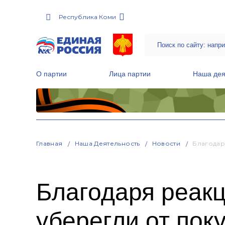
Республика Коми
О партии
Лица партии
Наша дея
Местные общественные приемные Партии
Руководитель Региональной обще
Народная программа «Единой России»
Главная
Наша Деятельность
Новости
Благодар
Благодаря реакц
уберегли от пок