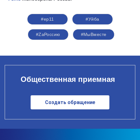
#ер11
#Уйба
#ZаРоссию
#МыВместе
Общественная приемная
Создать обращение