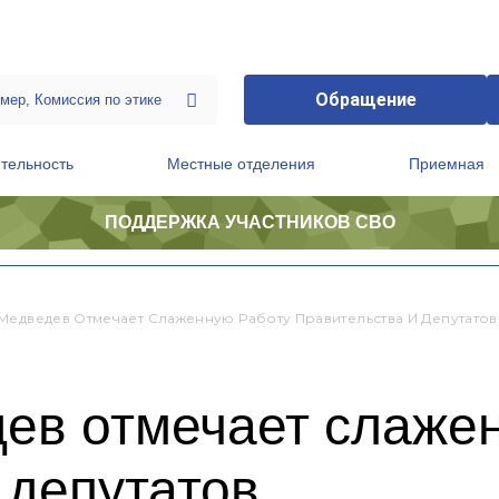
Обращение
тельность
Местные отделения
Приемная
ПОДДЕРЖКА УЧАСТНИКОВ СВО
ственной приемной Председателя Партии
Президиум регионального политического совета
Медведев Отмечает Слаженную Работу Правительства И Депутатов
ев отмечает слаже
 депутатов