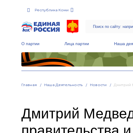
Республика Коми
О партии
Лица партии
Наша дея
Местные общественные приемные Партии
Руководитель Региональной обще
Народная программа «Единой России»
Главная
Наша Деятельность
Новости
Дмитрий 
Дмитрий Медвед
правительства и