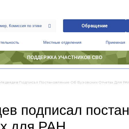
Обращение
тельность
Местные отделения
Приемная
ПОДДЕРЖКА УЧАСТНИКОВ СВО
ственной приемной Председателя Партии
Президиум регионального политического совета
Медведев Подписал Постановление Об Вузовских Отчетах Для РА
ев подписал поста
ах для РАН