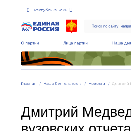
Республика Коми
О партии
Лица партии
Наша дея
Местные общественные приемные Партии
Руководитель Региональной обще
Народная программа «Единой России»
Главная
Наша Деятельность
Новости
Дмитрий 
Дмитрий Медвед
вузовских отчет