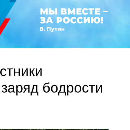
астники
заряд бодрости