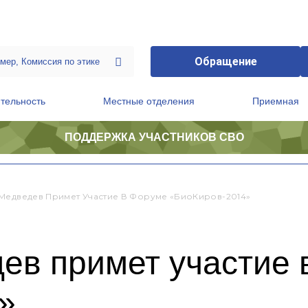
Обращение
тельность
Местные отделения
Приемная
ПОДДЕРЖКА УЧАСТНИКОВ СВО
ственной приемной Председателя Партии
Президиум регионального политического совета
Медведев Примет Участие В Форуме «БиоКиров-2014»
ев примет участие 
»