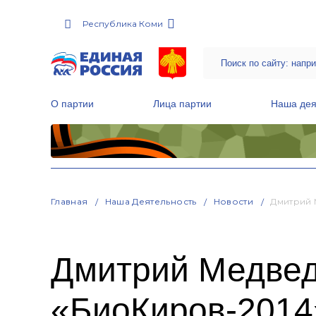
Республика Коми
О партии
Лица партии
Наша дея
Местные общественные приемные Партии
Руководитель Региональной обще
Народная программа «Единой России»
Главная
Наша Деятельность
Новости
Дмитрий 
Дмитрий Медвед
«БиоКиров-2014