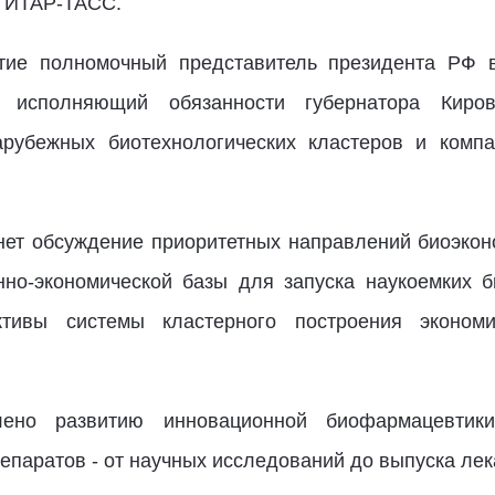
т ИТАР-ТАСС.
тие полномочный представитель президента РФ
, исполняющий обязанности губернатора Киро
арубежных биотехнологических кластеров и комп
ет обсуждение приоритетных направлений биоэконо
но-экономической базы для запуска наукоемких би
ективы системы кластерного построения эконом
.
ено развитию инновационной биофармацевтики
епаратов - от научных исследований до выпуска ле