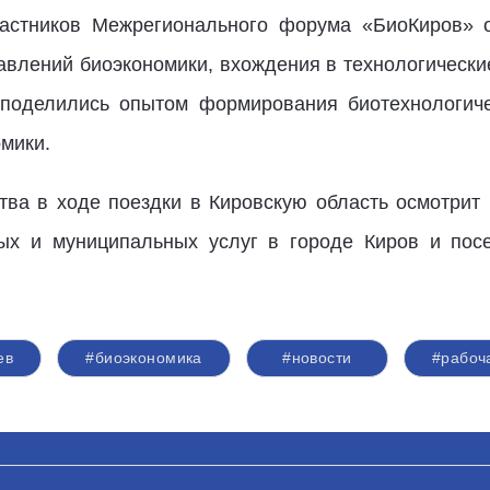
частников Межрегионального форума «БиоКиров» о
авлений биоэкономики, вхождения в технологическ
поделились опытом формирования биотехнологиче
мики.
тва в ходе поездки в Кировскую область осмотри
ых и муниципальных услуг в городе Киров и пос
ев
#биоэкономика
#новости
#рабоч