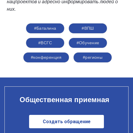
нацпроектов и адресно информировать людей о
них.
#Баталина
#ВПШ
#ВСГС
#Обучение
#конференция
#регионы
Общественная приемная
Создать обращение