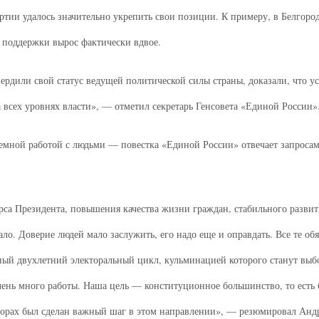
ртии удалось значительно укрепить свои позиции. К примеру, в Белгоро
 поддержки вырос фактически вдвое.
ердили свой статус ведущей политической силы страны, доказали, что у
 всех уровнях власти», — отметил секретарь Генсовета «Единой России»
емной работой с людьми — повестка «Единой России» отвечает запросам о
са Президента, повышения качества жизни граждан, стабильного развити
ало. Доверие людей мало заслужить, его надо еще и оправдать. Все те обя
иный двухлетний электоральный цикл, кульминацией которого станут вы
чень много работы. Наша цель — конституционное большинство, то есть 
борах был сделан важный шаг в этом направлении», — резюмировал Анд