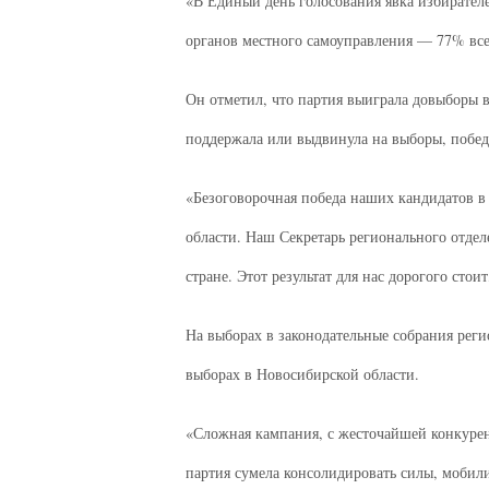
«В Единый день голосования явка избирател
органов местного самоуправления — 77% все
Он отметил, что партия выиграла довыборы в 
поддержала или выдвинула на выборы, побед
«Безоговорочная победа наших кандидатов в 
области. Наш Секретарь регионального отдел
стране. Этот результат для нас дорогого ст
На выборах в законодательные собрания регио
выборах в Новосибирской области.
«Сложная кампания, с жесточайшей конкурен
партия сумела консолидировать силы, мобили