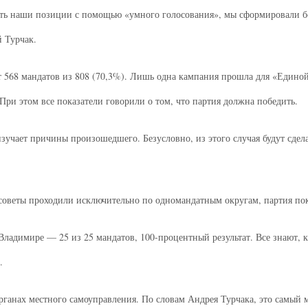
ть наши позиции с помощью «умного голосования», мы сформировали бо
 Турчак.
 568 мандатов из 808 (70,3%). Лишь одна кампания прошла для «Едино
ри этом все показатели говорили о том, что партия должна победить.
 изучает причины произошедшего. Безусловно, из этого случая будут сде
советы проходили исключительно по одномандатным округам, партия пока
ладимире — 25 из 25 мандатов, 100-процентный результат. Все знают, кт
.
рганах местного самоуправления. По словам Андрея Турчака, это самый 