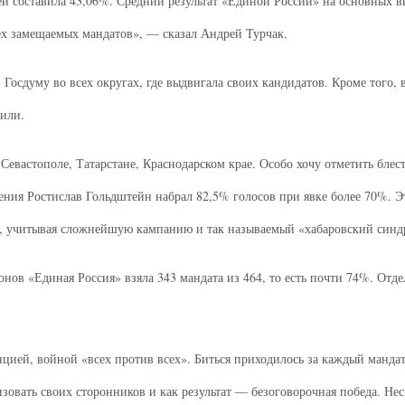
ей составила 43,06%. Средний результат «Единой России» на основных 
х замещаемых мандатов», — сказал Андрей Турчак.
Госдуму во всех округах, где выдвигала своих кандидатов. Кроме того, 
или.
Севастополе, Татарстане, Краснодарском крае. Особо хочу отметить блес
ения Ростислав Гольдштейн набрал 82,5% голосов при явке более 70%. Э
оит, учитывая сложнейшую кампанию и так называемый «хабаровский синд
нов «Единая Россия» взяла 343 мандата из 464, то есть почти 74%. Отде
цией, войной «всех против всех». Биться приходилось за каждый мандат
зовать своих сторонников и как результат — безоговорочная победа. Н