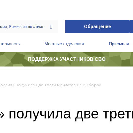
Обращение
тельность
Местные отделения
Приемная
ПОДДЕРЖКА УЧАСТНИКОВ СВО
ственной приемной Председателя Партии
Президиум регионального политического совета
Россия» Получила Две Трети Мандатов На Выборах
 получила две трет