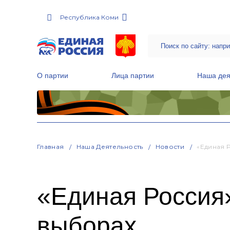
Республика Коми
О партии
Лица партии
Наша дея
Местные общественные приемные Партии
Руководитель Региональной обще
Народная программа «Единой России»
Главная
Наша Деятельность
Новости
«Единая 
«Единая Россия»
выборах