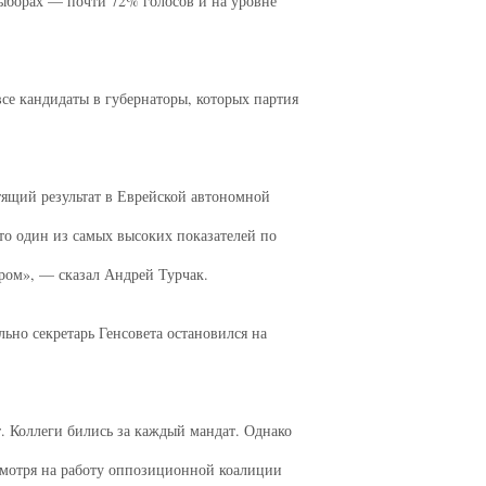
выборах — почти 72% голосов и на уровне
все кандидаты в губернаторы, которых партия
тящий результат в Еврейской автономной
то один из самых высоких показателей по
ром», — сказал Андрей Турчак.
льно секретарь Генсовета остановился на
. Коллеги бились за каждый мандат. Однако
есмотря на работу оппозиционной коалиции