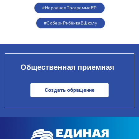
#НароднаяПрограммаЕР
#СобериРебёнкаВШколу
Общественная приемная
Создать обращение