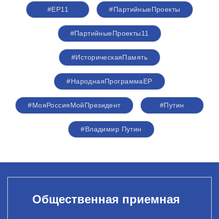
#ЕР11
#ПартийныеПроекты
#ПартийныеПроекты11
#ИсторическаяПамять
#НароднаяПрограммаЕР
#МояРоссияМойПрезидент
#Путин
#Владимир Путин
Общественная приемная