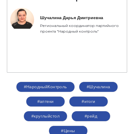
Шучалина Дарья Дмитриевна
Региональный координатор партийного
проекта "Народный контроль"
#НародныйКонтроль
#Шучалина
#аптеки
#итоги
#круглыйстол
#рейд
#Цены