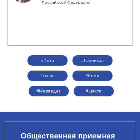
Российской Федерации
#Инта
#Гапликов
#глава
#Коми
#Медведев
#шахта
Общественная приемная