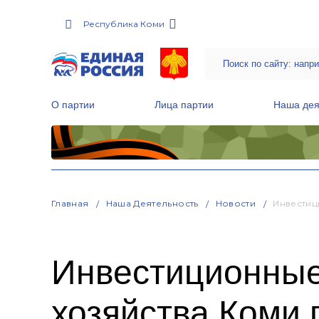
Республика Коми
О партии
Лица партии
Наша дея
Местные общественные приемные Партии
Руководитель Региональной обще
Народная программа «Единой России»
Главная
Наша Деятельность
Новости
Инвестиц
Инвестиционные
хозяйства Коми 