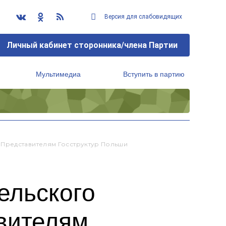
Версия для слабовидящих
Личный кабинет сторонника/члена Партии
Мультимедиа
Вступить в партию
Региональный исполнительный комитет
 Представителям Госструктур Польши
ельского
авителям