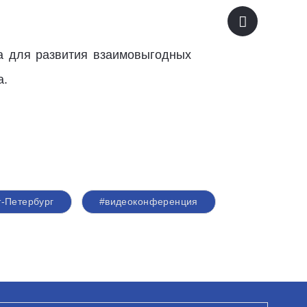
ра для развития взаимовыгодных
а.
т-Петербург
#видеоконференция