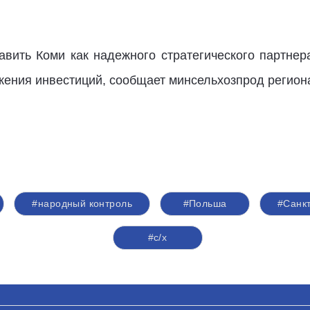
авить Коми как надежного стратегического партне
жения инвестиций, сообщает минсельхозпрод регион
#народный контроль
#Польша
#Санк
#с/х