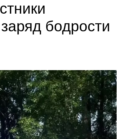
астники
заряд бодрости