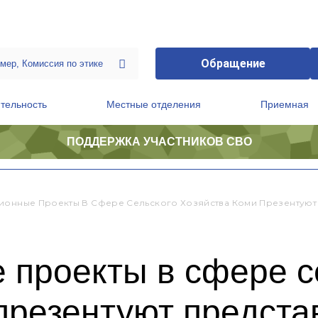
Обращение
тельность
Местные отделения
Приемная
ПОДДЕРЖКА УЧАСТНИКОВ СВО
ственной приемной Председателя Партии
Президиум регионального политического совета
ионные Проекты В Сфере Сельского Хозяйства Коми Презентуют
 проекты в сфере с
презентуют предст