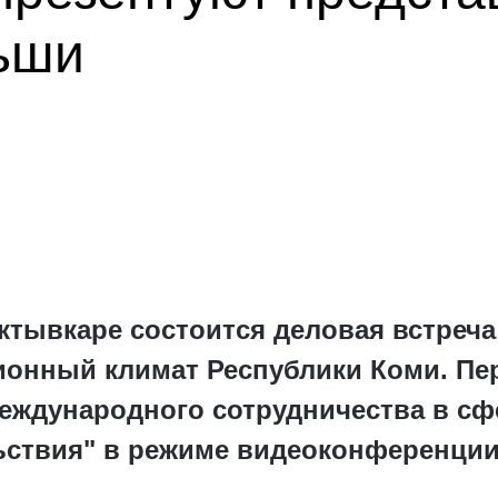
льши
ыктывкаре состоится деловая встреч
ионный климат Республики Коми. Пе
еждународного сотрудничества в сф
ьствия" в режиме видеоконференции 