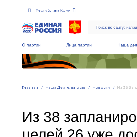
Республика Коми
О партии
Лица партии
Наша дея
Местные общественные приемные Партии
Руководитель Региональной обще
Народная программа «Единой России»
Главная
Наша Деятельность
Новости
Из 38 За
Из 38 запланиро
целей 26 уже до