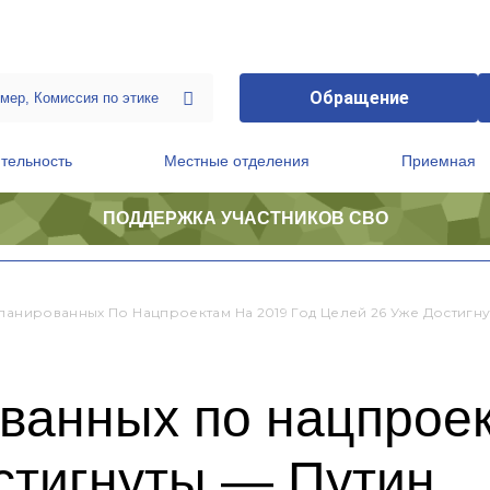
Обращение
тельность
Местные отделения
Приемная
ПОДДЕРЖКА УЧАСТНИКОВ СВО
ственной приемной Председателя Партии
Президиум регионального политического совета
планированных По Нацпроектам На 2019 Год Целей 26 Уже Достигну
ванных по нацпроек
стигнуты — Путин