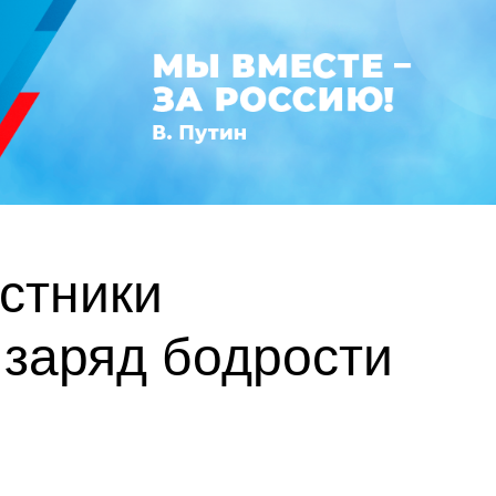
астники
заряд бодрости