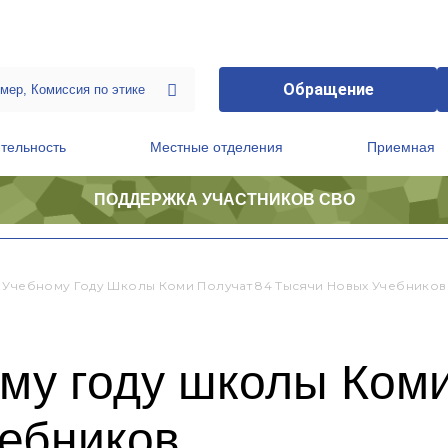
Обращение
тельность
Местные отделения
Приемная
ПОДДЕРЖКА УЧАСТНИКОВ СВО
ственной приемной Председателя Партии
Президиум регионального политического совета
 Учебному Году Школы Коми Получат 84 Тысячи Новых Учебников
му году школы Коми
чебников