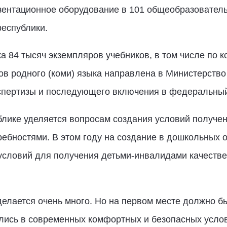
зентационное оборудование в 101 общеобразовател
республики.
а 84 тысяч экземпляров учебников, в том числе по к
ов родного (коми) языка направлена в Министерств
пертизы и последующего включения в федеральный
блике уделяется вопросам создания условий получен
бностями. В этом году на создание в дошкольных о
и условий для получения детьми-инвалидами качеств
елается очень много. Но на первом месте должно б
лись в современных комфортных и безопасных услов