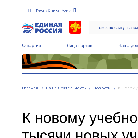
Республика Коми
О партии
Лица партии
Наша дея
Местные общественные приемные Партии
Руководитель Региональной обще
Народная программа «Единой России»
Главная
Наша Деятельность
Новости
К Новому
К новому учебно
тысячи новых у