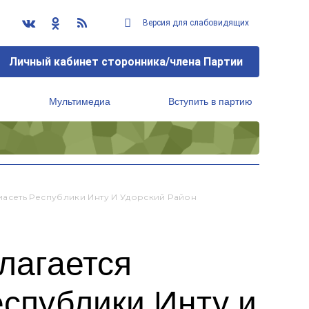
Версия для слабовидящих
Личный кабинет сторонника/члена Партии
Мультимедиа
Вступить в партию
Региональный исполнительный комитет
асеть Республики Инту И Удорский Район
лагается
спублики Инту и