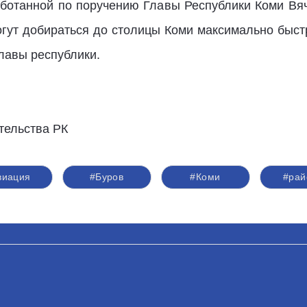
аботанной по поручению Главы Республики Коми Вяч
огут добираться до столицы Коми максимально быс
Главы республики.
тельства РК
виация
#Буров
#Коми
#рай