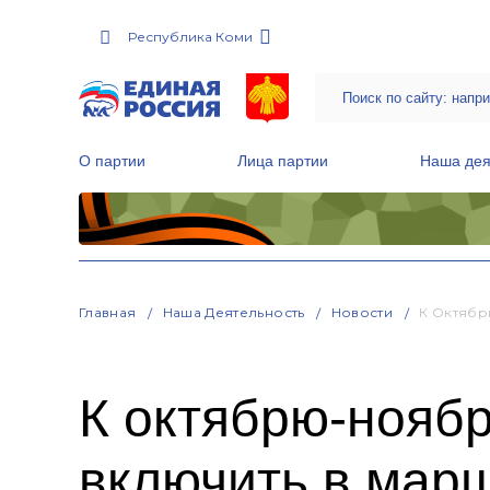
Республика Коми
О партии
Лица партии
Наша дея
Местные общественные приемные Партии
Руководитель Региональной обще
Народная программа «Единой России»
Главная
Наша Деятельность
Новости
К Октябр
К октябрю-ноябр
включить в марш