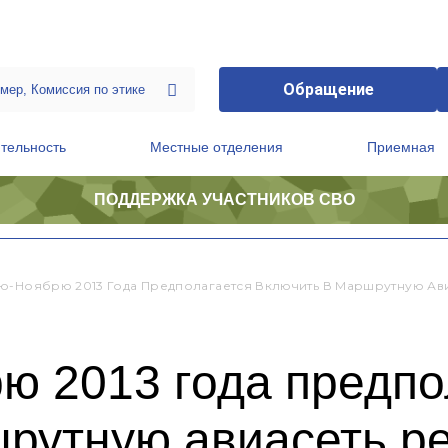
Обращение
тельность
Местные отделения
Приемная
ПОДДЕРЖКА УЧАСТНИКОВ СВО
ственной приемной Председателя Партии
Президиум регионального политического совета
ю-Ноябрю 2013 Года Предполагается Включить В Маршрутную Ави
ю 2013 года предпо
рутную авиасеть ре