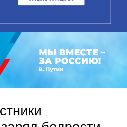
астники
заряд бодрости