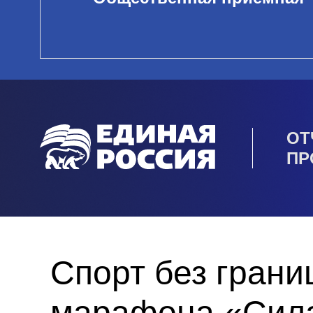
ОТ
ПР
Спорт без грани
марафона «Сила