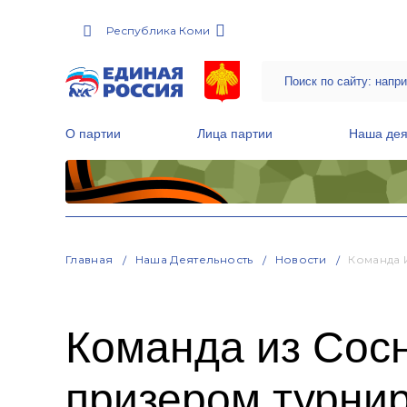
Республика Коми
О партии
Лица партии
Наша дея
Местные общественные приемные Партии
Руководитель Региональной обще
Народная программа «Единой России»
Главная
Наша Деятельность
Новости
Команда 
Команда из Сосн
призером турни