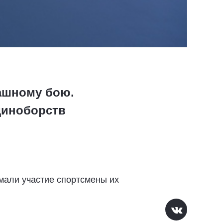
ашному бою.
диноборств
мали участие спортсмены их