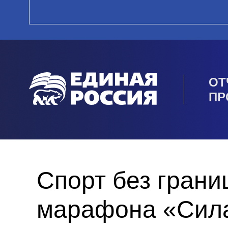
ОТ
ПР
Спорт без грани
марафона «Сила