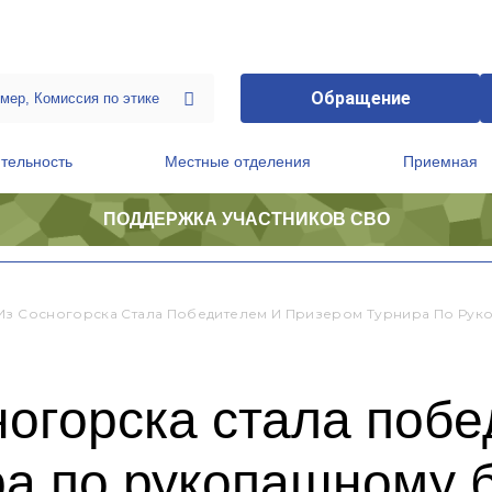
Обращение
тельность
Местные отделения
Приемная
ПОДДЕРЖКА УЧАСТНИКОВ СВО
ственной приемной Председателя Партии
Президиум регионального политического совета
Из Сосногорска Стала Победителем И Призером Турнира По Ру
огорска стала побе
ра по рукопашному 