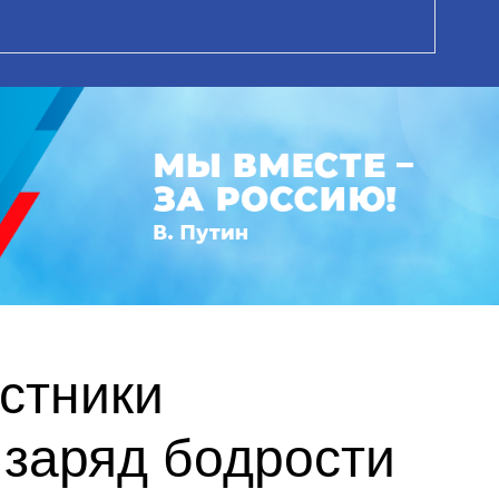
астники
заряд бодрости