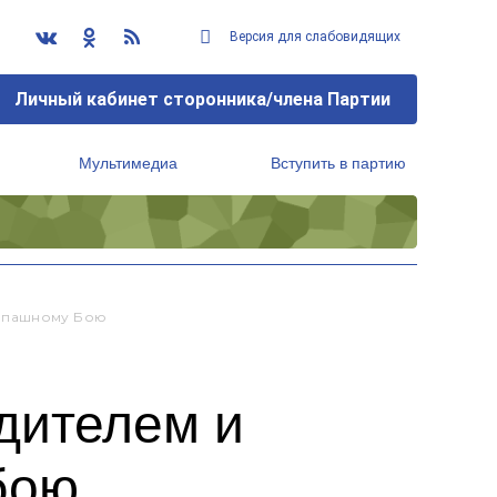
Версия для слабовидящих
Личный кабинет сторонника/члена Партии
Мультимедиа
Вступить в партию
Региональный исполнительный комитет
копашному Бою
дителем и
бою