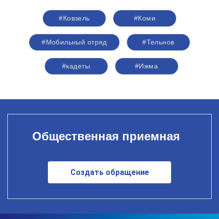
#Ковзель
#Коми
#Мобильный отряд
#Тельнов
#кадеты
#Ижма
Общественная приемная
Создать обращение