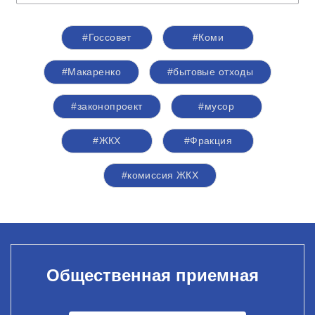
#Госсовет
#Коми
#Макаренко
#бытовые отходы
#законопроект
#мусор
#ЖКХ
#Фракция
#комиссия ЖКХ
Общественная приемная