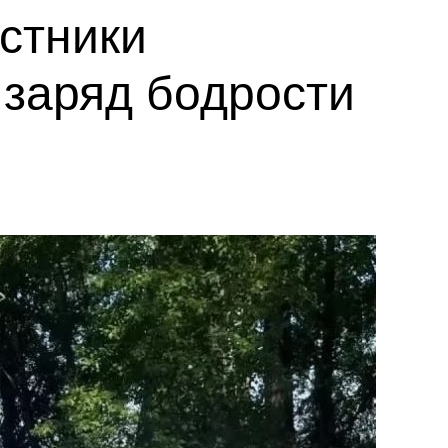
астники
заряд бодрости