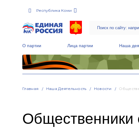
Республика Коми
О партии
Лица партии
Наша дея
Местные общественные приемные Партии
Руководитель Региональной обще
Народная программа «Единой России»
Главная
Наша Деятельность
Новости
Обществ
Общественники 