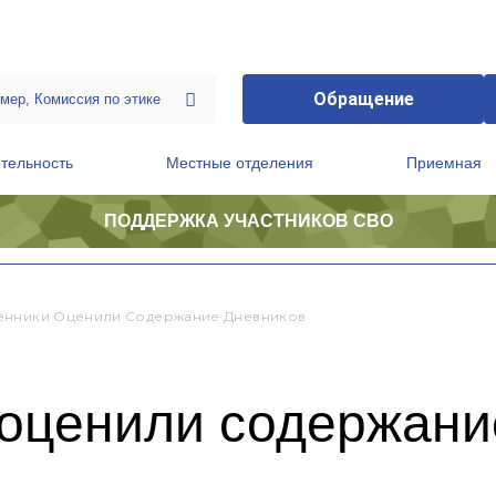
Обращение
тельность
Местные отделения
Приемная
ПОДДЕРЖКА УЧАСТНИКОВ СВО
ственной приемной Председателя Партии
Президиум регионального политического совета
енники Оценили Содержание Дневников
оценили содержани