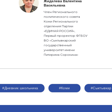
Жиделева Валентина
Васильевна
Член Регионального
политического совета
Коми Регионального
отделения Партии
«ЕДИНАЯ РОССИЯ»,
Первый проректор ФГБОУ
ВО «Сыктывкарский
государственный
университет имени
Питирима Сорокина»
#Дневник школьника
#Коми
#Сыктывкар