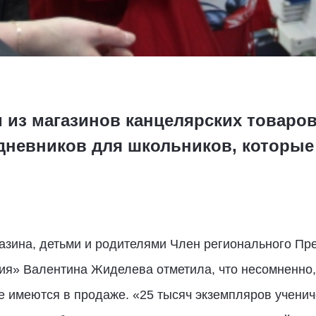
 из магазинов канцелярских товаро
дневников для школьников, которые
зина, детьми и родителями Член регионального Пр
ия» Валентина Жиделева отметила, что несомненно
е имеются в продаже. «25 тысяч экземпляров учени