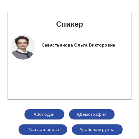
Спикер
Савастьянова Ольга Викторовна
#Володин
#Демография
#Савастьянова
#рабочаягруппа