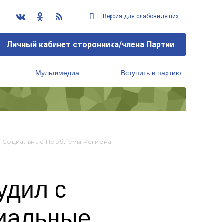
Версия для слабовидящих
Личный кабинет сторонника/члена Партии
Мультимедиа
Вступить в партию
Региональный исполнительный комитет
и Социальные Проблемы Региона
удил с
иальные