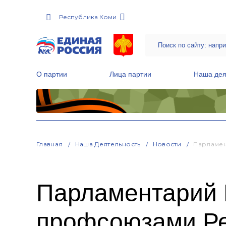
Республика Коми
О партии
Лица партии
Наша дея
Местные общественные приемные Партии
Руководитель Региональной обще
Народная программа «Единой России»
Главная
Наша Деятельность
Новости
Парламен
Парламентарий 
профсоюзами Ре