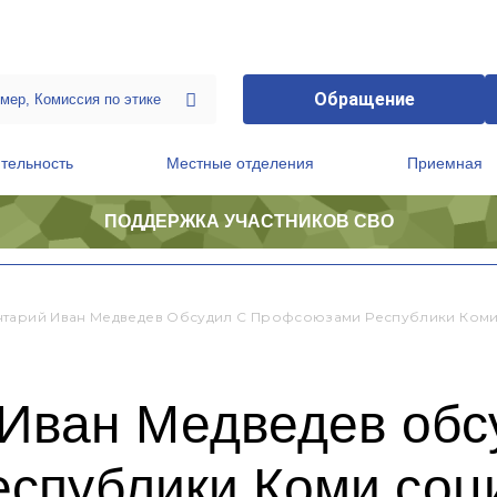
Обращение
тельность
Местные отделения
Приемная
ПОДДЕРЖКА УЧАСТНИКОВ СВО
ственной приемной Председателя Партии
Президиум регионального политического совета
тарий Иван Медведев Обсудил С Профсоюзами Республики Ком
Иван Медведев обс
спублики Коми соц