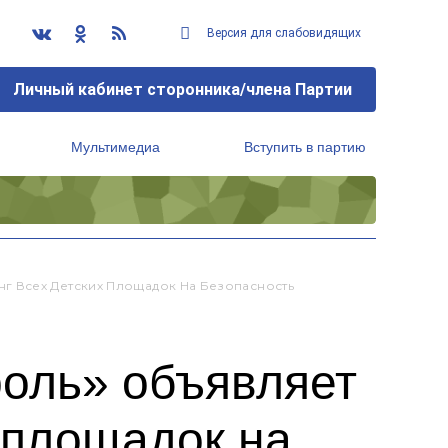
Версия для слабовидящих
Личный кабинет сторонника/члена Партии
Мультимедиа
Вступить в партию
Региональный исполнительный комитет
г Всех Детских Площадок На Безопасность
оль» объявляет
 площадок на