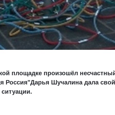
тской площадке произошёл несчастны
ая Россия"Дарья Шучалина дала сво
ситуации.