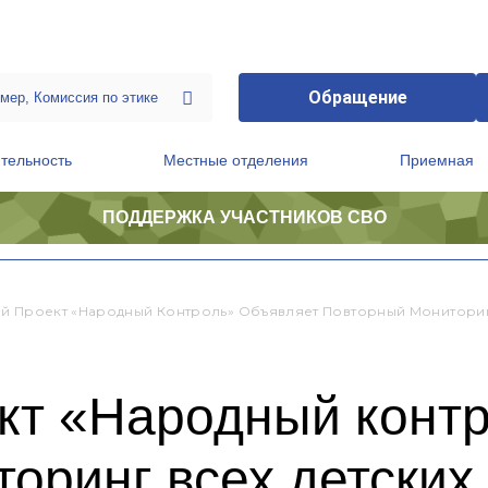
Обращение
тельность
Местные отделения
Приемная
ПОДДЕРЖКА УЧАСТНИКОВ СВО
ственной приемной Председателя Партии
Президиум регионального политического совета
й Проект «Народный Контроль» Объявляет Повторный Мониторин
кт «Народный контр
оринг всех детских