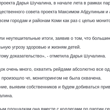
проекта Дарья Шучалина, в начале лета в рамках па
щественного совета проекта Максимом Абдулиным и
сем городам и районам Коми как раз с целью монито
ли неутешительные итоги, заявив о том, что больш
льную угрозу здоровью и жизням детей.
 тому доказательство», - отметила Дарья Шучалина.
док очень много, охватить рейдами абсолютно все о
 произошло чп, мониторингом не была охвачена.
ие, выявим собственников и будем добиваться прив
алина.
ным площадкам она вместе с коллегами по партии с