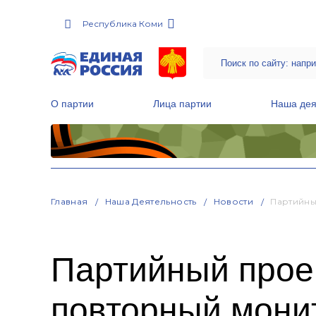
Республика Коми
О партии
Лица партии
Наша дея
Местные общественные приемные Партии
Руководитель Региональной обще
Народная программа «Единой России»
Главная
Наша Деятельность
Новости
Партийны
Партийный прое
повторный монит