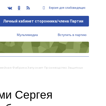
Версия для слабовидящих
Личный кабинет сторонника/члена Партии
Мультимедиа
Вступить в партию
Региональный исполнительный комитет
вейная Фабрика Запускает Производство Защитных
ми Сергея