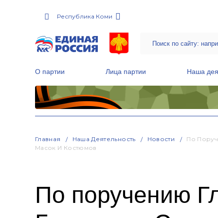
Республика Коми
О партии
Лица партии
Наша дея
Местные общественные приемные Партии
Руководитель Региональной обще
Народная программа «Единой России»
Главная
Наша Деятельность
Новости
По Поруч
Масок И Костюмов
По поручению Г