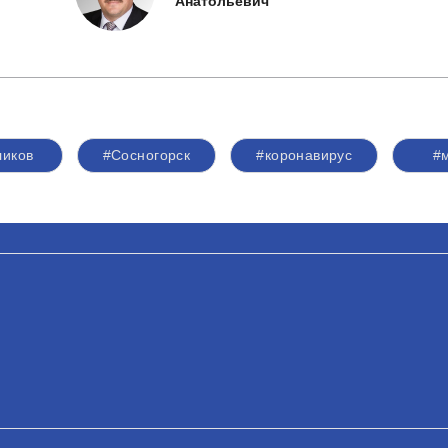
Анатольевич
ликов
#Сосногорск
#коронавирус
#