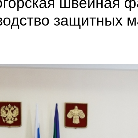
огорская швейная ф
водство защитных м