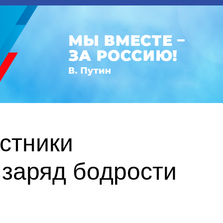
астники
заряд бодрости