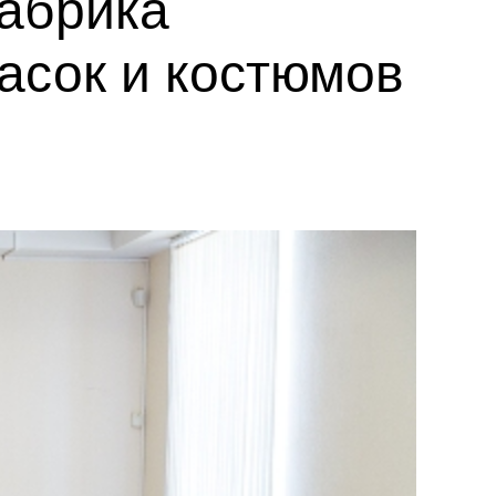
абрика
асок и костюмов