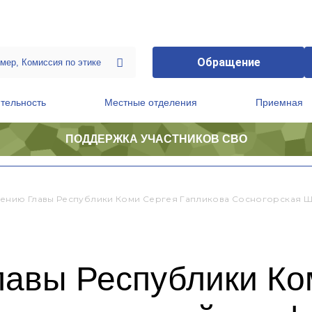
Обращение
тельность
Местные отделения
Приемная
ПОДДЕРЖКА УЧАСТНИКОВ СВО
ственной приемной Председателя Партии
Президиум регионального политического совета
ению Главы Республики Коми Сергея Гапликова Сосногорская Ш
лавы Республики Ко