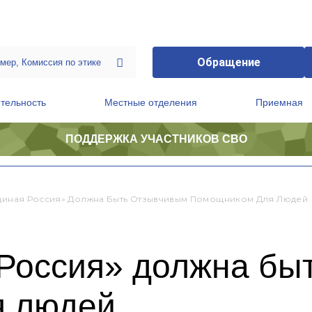
Обращение
тельность
Местные отделения
Приемная
ПОДДЕРЖКА УЧАСТНИКОВ СВО
ственной приемной Председателя Партии
Президиум регионального политического совета
Единая Россия» Должна Быть Отзывчивым Помощником Для Людей
 Россия» должна бы
я людей