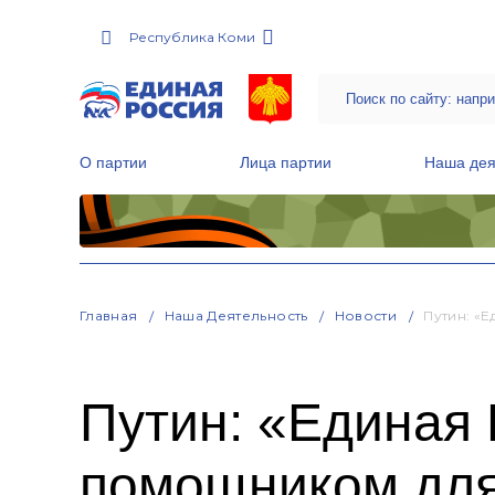
Республика Коми
О партии
Лица партии
Наша дея
Местные общественные приемные Партии
Руководитель Региональной обще
Народная программа «Единой России»
Главная
Наша Деятельность
Новости
Путин: «
Путин: «Единая
помощником дл