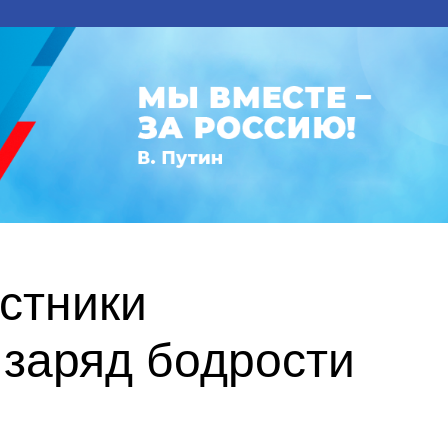
астники
заряд бодрости