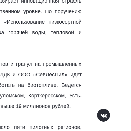
бирает инновационная отрасль
ственном уровне. По поручению
 «Использование низкосортной
ва горячей воды, тепловой и
етов и гранул на промышленных
е СЛДК и ООО «СевЛесПил» идет
ботать на биотопливе. Ведется
ломском, Корткеросском, Усть-
свыше 19 миллионов рублей.
сло пяти пилотных регионов,