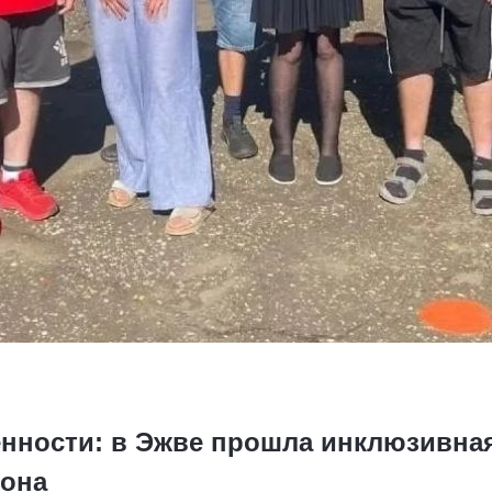
енности: в Эжве прошла инклюзивная
фона