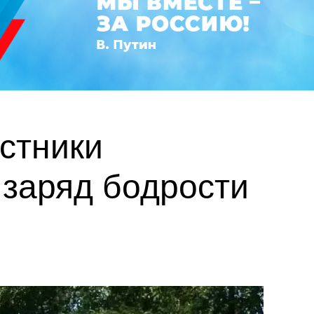
астники
заряд бодрости