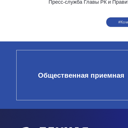
Пресс-служба Главы РК и Прави
#Ко
Общественная приемная