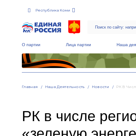
Республика Коми
О партии
Лица партии
Наша дея
Местные общественные приемные Партии
Руководитель Региональной обще
Народная программа «Единой России»
Главная
Наша Деятельность
Новости
РК В Чис
РК в числе реги
«зеленую энерге