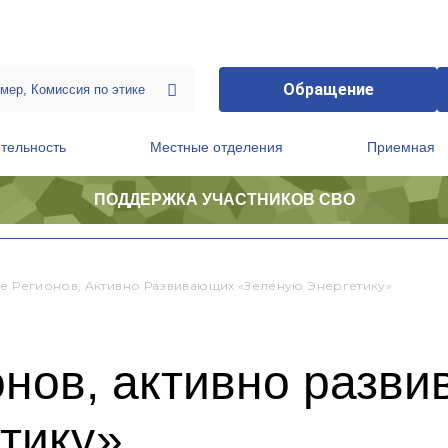
Обращение
тельность
Местные отделения
Приемная
ПОДДЕРЖКА УЧАСТНИКОВ СВО
ственной приемной Председателя Партии
Президиум регионального политического совета
ле Регионов, Активно Развивающих «зеленую Энергетику»
онов, активно разв
тику»