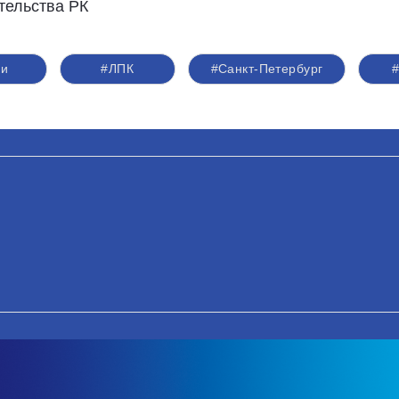
тельства РК
ми
#ЛПК
#Санкт-Петербург