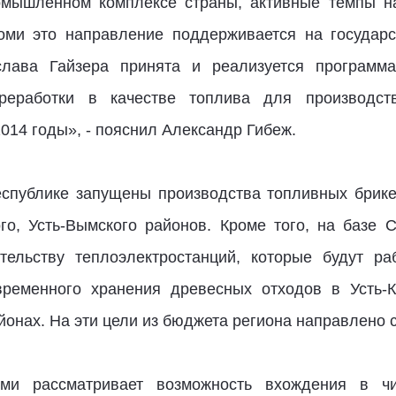
омышленном комплексе страны, активные темпы на
Коми это направление поддерживается на государ
лава Гайзера принята и реализуется программа
реработки в качестве топлива для производст
2014 годы», - пояснил Александр Гибеж.
спублике запущены производства топливных брик
ого, Усть-Вымского районов. Кроме того, на баз
тельству теплоэлектростанций, которые будут ра
ременного хранения древесных отходов в Усть-Ку
йонах. На эти цели из бюджета региона направлено 
оми рассматривает возможность вхождения в чи