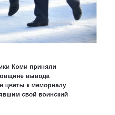
лики Коми приняли
одовщине вывода
ли цветы к мемориалу
нявшим свой воинский