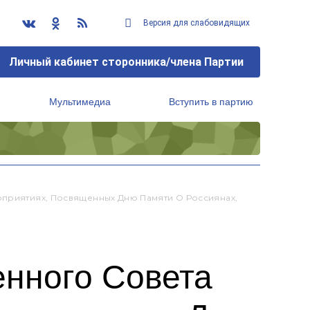
Версия для слабовидящих
Личный кабинет сторонника/члена Партии
Мультимедиа
Вступить в партию
Региональный исполнительный комитет
оприятиях, Посвященных Дню Памяти О Россиянах,
енного Совета