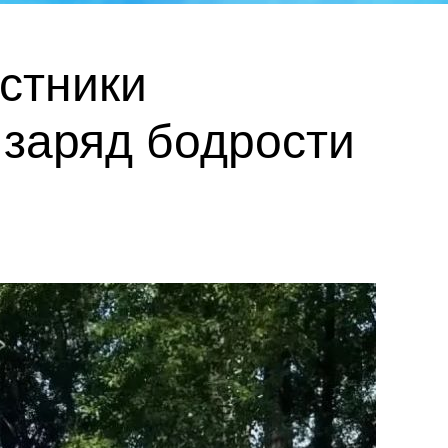
астники
заряд бодрости