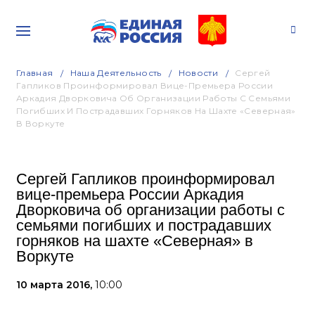
Главная
Наша Деятельность
Новости
Сергей
Гапликов Проинформировал Вице-Премьера России
Аркадия Дворковича Об Организации Работы С Семьями
Погибших И Пострадавших Горняков На Шахте «Северная»
В Воркуте
Сергей Гапликов проинформировал
вице-премьера России Аркадия
Дворковича об организации работы с
семьями погибших и пострадавших
горняков на шахте «Северная» в
Воркуте
10 марта 2016,
10:00