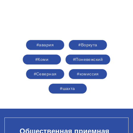
#авария
#Воркута
#Коми
#Поневежский
#Северная
#комиссия
#шахта
Общественная приемная