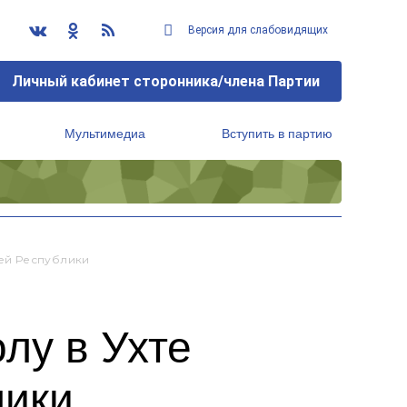
Версия для слабовидящих
Личный кабинет сторонника/члена Партии
Мультимедиа
Вступить в партию
Региональный исполнительный комитет
ей Республики
лу в Ухте
лики