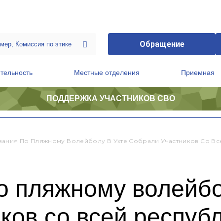
Обращение
тельность
Местные отделения
Приемная
ПОДДЕРЖКА УЧАСТНИКОВ СВО
ственной приемной Председателя Партии
Президиум регионального политического совета
ания По Пляжному Волейболу В Ухте Собрали Участников Со Вс
о пляжному волейбо
ков со всей респуб