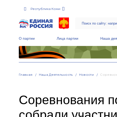
Республика Коми
О партии
Лица партии
Наша дея
Местные общественные приемные Партии
Руководитель Региональной обще
Народная программа «Единой России»
Главная
Наша Деятельность
Новости
Соревнов
Соревнования п
собрали участни