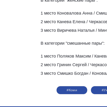
В категории "женские пары":
1 место Коновалова Анна / Смиш
2 место Канева Елена / Черкас
3 место Виричева Наталья / Мин
В категории "смешанные пары":
1 место Поляков Максим / Канев
2 место Гринин Сергей / Черкас
3 место Смишко Богдан / Конова
#Коми
#У