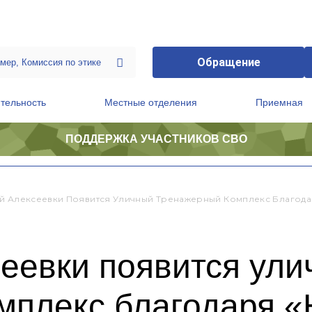
Обращение
тельность
Местные отделения
Приемная
ПОДДЕРЖКА УЧАСТНИКОВ СВО
ственной приемной Председателя Партии
Президиум регионального политического совета
й Алексеевки Появится Уличный Тренажерный Комплекс Благода
еевки появится ул
мплекс благодаря 