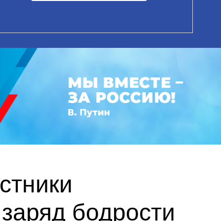
астники
заряд бодрости