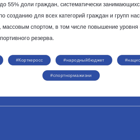
до 55% доли граждан, систематически занимающихся
по созданию для всех категорий граждан и групп на
, массовым спортом, в том числе повышение уровня
спортивного резерва.
#Корткеросс
#народныйбюджет
#наци
#спортнормажизни