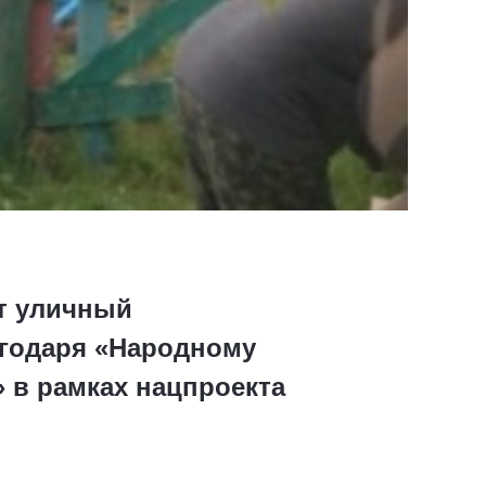
ют уличный
агодаря «Народному
 в рамках нацпроекта