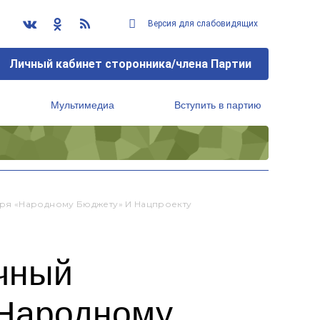
Версия для слабовидящих
Личный кабинет сторонника/члена Партии
Мультимедиа
Вступить в партию
Региональный исполнительный комитет
ря «Народному Бюджету» И Нацпроекту
ичный
«Народному