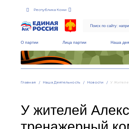
Республика Коми
О партии
Лица партии
Наша дея
Местные общественные приемные Партии
Руководитель Региональной обще
Народная программа «Единой России»
Главная
Наша Деятельность
Новости
У Жителе
У жителей Алекс
тренажерный ко