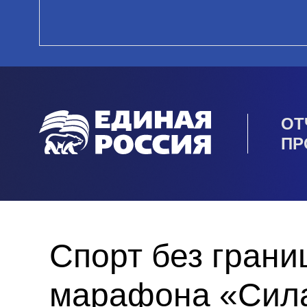
ОТ
ПР
Спорт без грани
марафона «Сила