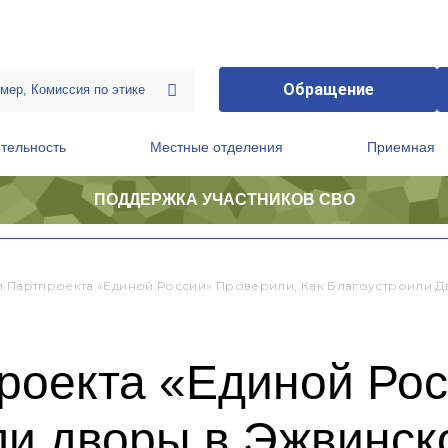
Обращение
тельность
Местные отделения
Приемная
ПОДДЕРЖКА УЧАСТНИКОВ СВО
ственной приемной Председателя Партии
Президиум регионального политического совета
и Партпроекта «Единой России» Проверили, Как Благоустроили 
роекта «Единой Рос
ли дворы в Эжвинск