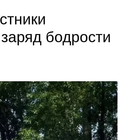
астники
заряд бодрости