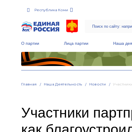
Республика Коми
О партии
Лица партии
Наша дея
Местные общественные приемные Партии
Руководитель Региональной обще
Народная программа «Единой России»
Главная
Наша Деятельность
Новости
Участник
Участники партп
как благоустрои