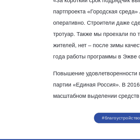
«За короткий срок подрядчик вы
партпроекта «Городская среда» 
оперативно. Строители даже сде
тротуар. Также мы проехали по т
жителей, нет – после зимы каче
года работы программы в Эжве 
Повышение удовлетворенности г
партии «Единая Россия». В 201
масштабном выделении средств 
#благоустройств