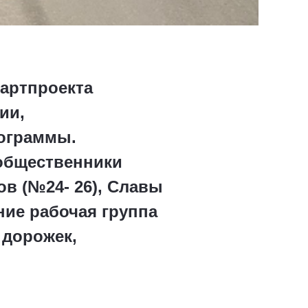
артпроекта
ии,
рограммы.
общественники
ов (№24- 26), Славы
ние рабочая группа
 дорожек,