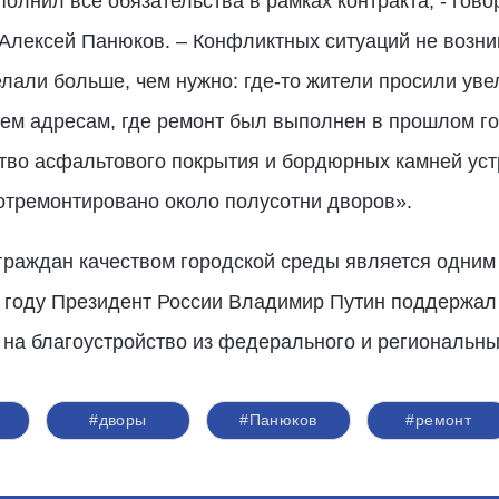
полнил все обязательства в рамках контракта, - гов
Алексей Панюков. – Конфликтных ситуаций не возни
лали больше, чем нужно: где-то жители просили ув
ем адресам, где ремонт был выполнен в прошлом году
ство асфальтового покрытия и бордюрных камней уст
отремонтировано около полусотни дворов».
раждан качеством городской среды является одним
6 году Президент России Владимир Путин поддержал
на благоустройство из федерального и региональны
о
#дворы
#Панюков
#ремонт