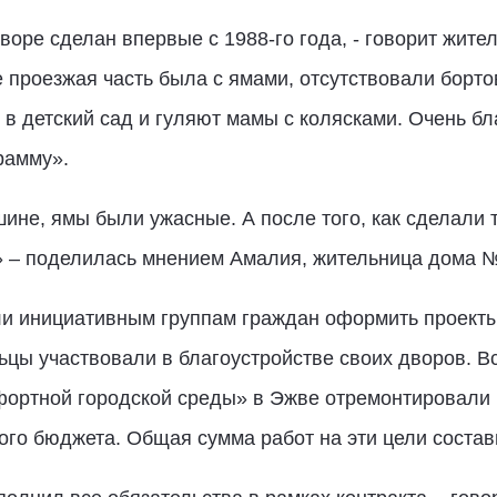
воре сделан впервые с 1988-го года, - говорит жит
 проезжая часть была с ямами, отсутствовали борт
т в детский сад и гуляют мамы с колясками. Очень бл
рамму».
ине, ямы были ужасные. А после того, как сделали 
й» – поделилась мнением Амалия, жительница дома №
и инициативным группам граждан оформить проекты 
цы участвовали в благоустройстве своих дворов. Вс
ртной городской среды» в Эжве отремонтировали 
ного бюджета. Общая сумма работ на эти цели состав