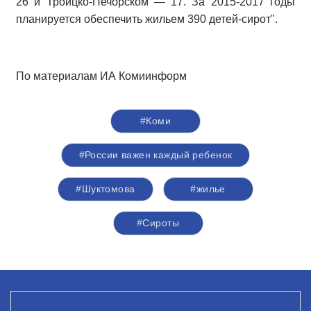
26 и Троицко-Печорском — 17. За 2015-2017 годы
планируется обеспечить жильем 390 детей-сирот".
По материалам ИА Комиинформ
#Коми
#России важен каждый ребенок
#Шуктомова
#жилье
#Сироты