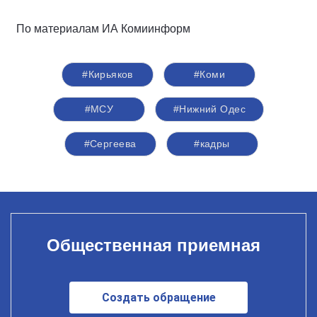
По материалам ИА Комиинформ
#Кирьяков
#Коми
#МСУ
#Нижний Одес
#Сергеева
#кадры
Общественная приемная
Создать обращение