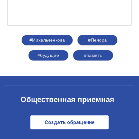
#Михальченкова
#Печора
#будущее
#память
Общественная приемная
Создать обращение