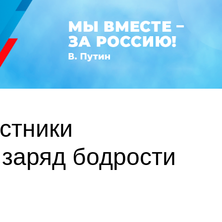
астники
заряд бодрости