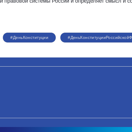
й правовой системы России и определяет смысл и с
#ДеньКонституции
#ДеньКонституцииРоссийской