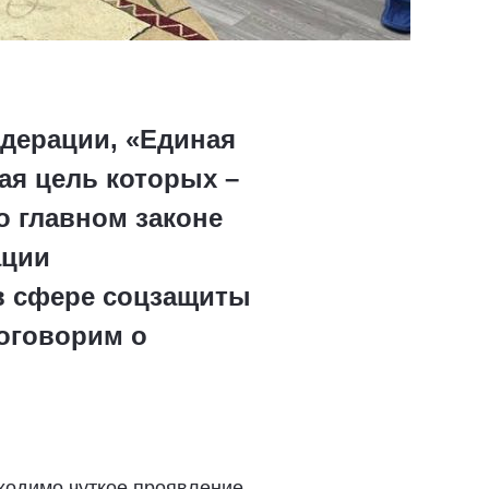
едерации, «Единая
ая цель которых –
о главном законе
ации
в сфере соцзащиты
Поговорим о
ходимо чуткое проявление