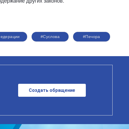
одержание других законов.
Федерации
#Суслова
#Печора
Создать обращение