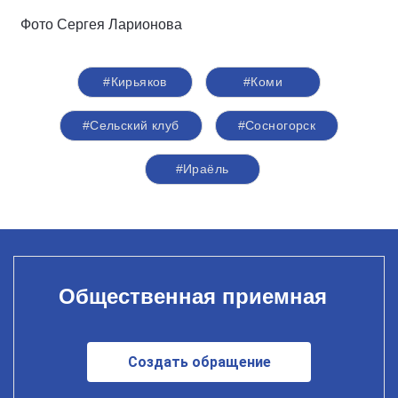
Фото Сергея Ларионова
#Кирьяков
#Коми
#Сельский клуб
#Сосногорск
#Ираёль
Общественная приемная
Создать обращение