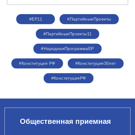
#ЕР11
#ПартийныеПроекты
#ПартийныеПроекты11
#НароднаяПрограммаЕР
#Конституция РФ
#Конституция30лет
#КонституцияРФ
Общественная приемная