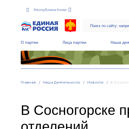
Республика Коми
О партии
Лица партии
Наша дея
Местные общественные приемные Партии
Руководитель Региональной обще
Народная программа «Единой России»
Главная
Наша Деятельность
Новости
В Сосног
В Сосногорске 
отделений