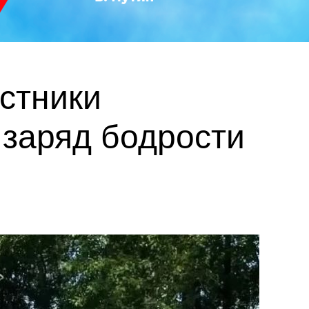
астники
заряд бодрости