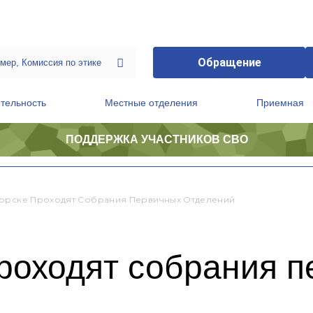
Обращение
тельность
Местные отделения
Приемная
ПОДДЕРЖКА УЧАСТНИКОВ СВО
ственной приемной Председателя Партии
Президиум регионального политического совета
орске Проходят Собрания Первичных Отделений
проходят собрания 