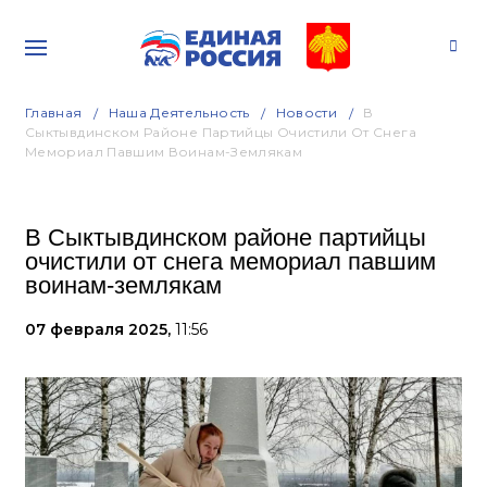
Главная
Наша Деятельность
Новости
В
Сыктывдинском Районе Партийцы Очистили От Снега
Мемориал Павшим Воинам-Землякам
В Сыктывдинском районе партийцы
очистили от снега мемориал павшим
воинам-землякам
07 февраля 2025,
11:56