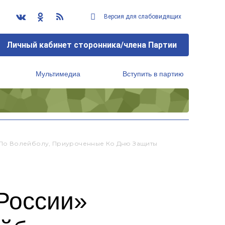
Версия для слабовидящих
Личный кабинет сторонника/члена Партии
Мультимедиа
Вступить в партию
Региональный исполнительный комитет
 По Волейболу, Приуроченные Ко Дню Защиты
России»