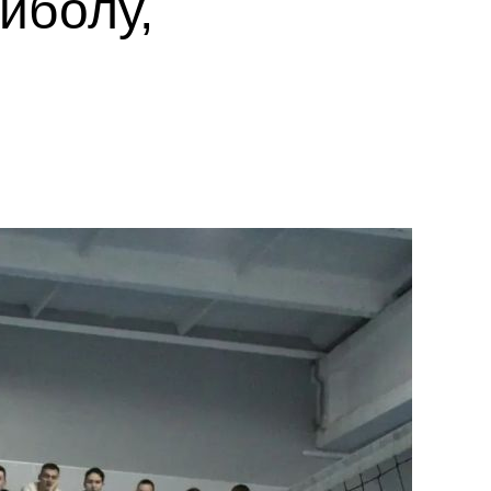
йболу,