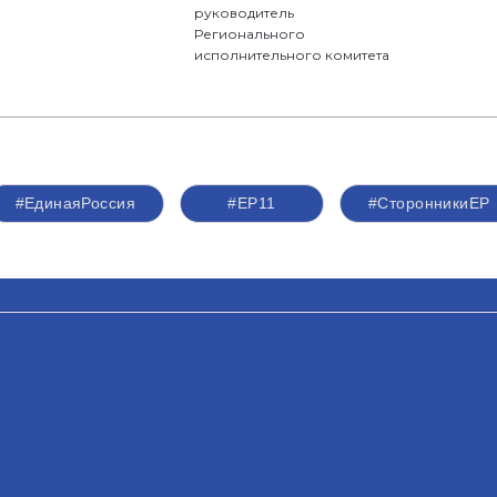
руководитель
Регионального
исполнительного комитета
#ЕдинаяРоссия
#ЕР11
#СторонникиЕР