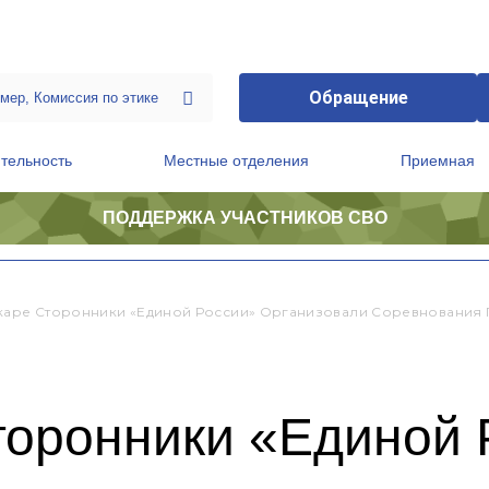
Обращение
тельность
Местные отделения
Приемная
ПОДДЕРЖКА УЧАСТНИКОВ СВО
ственной приемной Председателя Партии
Президиум регионального политического совета
каре Сторонники «Единой России» Организовали Соревнования
торонники «Единой 