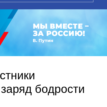
астники
заряд бодрости