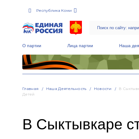
Республика Коми
О партии
Лица партии
Наша дея
Местные общественные приемные Партии
Руководитель Региональной обще
Народная программа «Единой России»
Главная
Наша Деятельность
Новости
В Сыктыв
Детей
В Сыктывкаре с