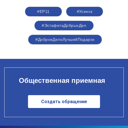
#ЕР11
#Усинск
#ЭстафетаДобрыхДел
#ДоброеДелоЛучшийПодарок
Общественная приемная
Создать обращение