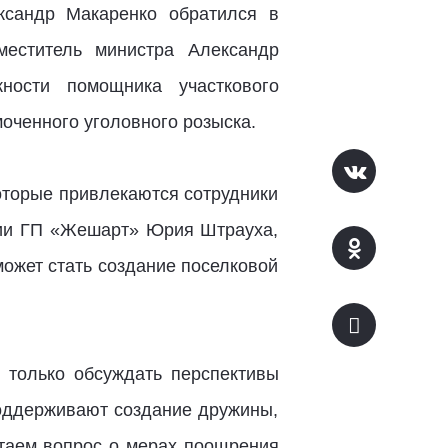
ксандр Макаренко обратился в
меститель министра Александр
ности помощника участкового
оченного уголовного розыска.
оторые привлекаются сотрудники
ции ГП «Жешарт» Юрия Штрауха,
ожет стать создание поселковой
е только обсуждать перспективы
поддерживают создание дружины,
отаем вопрос о мерах поощрения