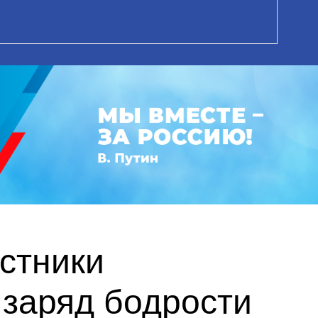
астники
заряд бодрости