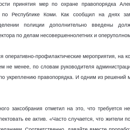
сти принятия мер по охране правопорядка Але
 по Республике Коми. Как сообщил на днях за
делении полиции дополнительно введены долж
ектора по делам несовершеннолетних и оперуполном
тся оперативно-профилактические мероприятия, на к
ем не менее, по словам руководителя администра
по укреплению правопорядка. И одним из решений м
ого заксобрания отметил на это, что требуется н
лектовать ее актив. «Часто случается, что жители 
 желанием. Соответственно, давайте вместе прораб