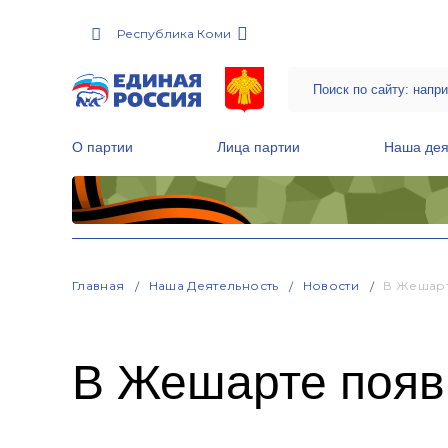
Республика Коми
О партии
Лица партии
Наша дея
Местные общественные приемные Партии
Руководитель Региональной обще
Народная программа «Единой России»
Главная
Наша Деятельность
Новости
В Жешарт
В Жешарте появ