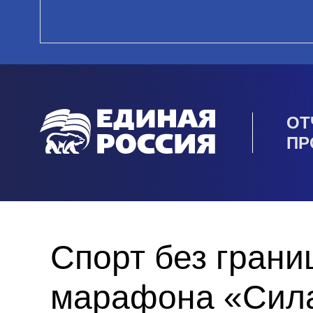
ОТ
ПР
Спорт без грани
марафона «Сила