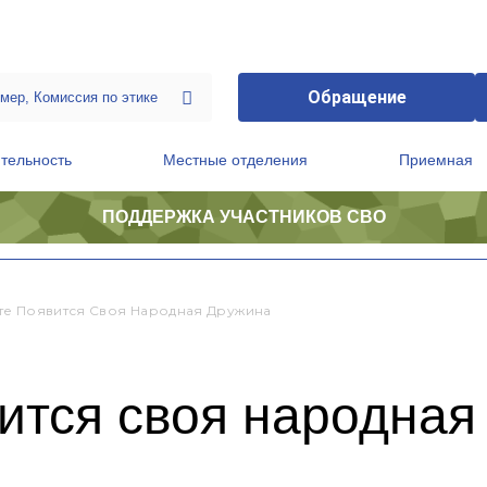
Обращение
тельность
Местные отделения
Приемная
ПОДДЕРЖКА УЧАСТНИКОВ СВО
ственной приемной Председателя Партии
Президиум регионального политического совета
е Появится Своя Народная Дружина
ится своя народная