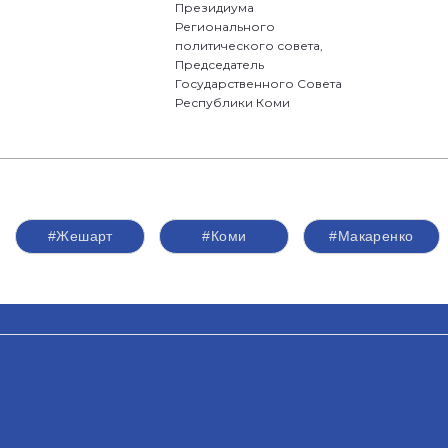
Президиума
Регионального
политического совета,
Председатель
Государственного Совета
Республики Коми
#Жешарт
#Коми
#Макаренко