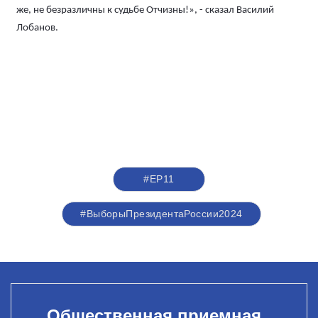
же, не безразличны к судьбе Отчизны!», - сказал Василий
Лобанов.
#ЕР11
#ВыборыПрезидентаРоссии2024
Общественная приемная