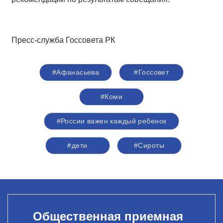
Пресс-служба Госсовета РК
#Афанасьева
#Госсовет
#Коми
#России важен каждый ребенок
#дети
#Сироты
Общественная приемная