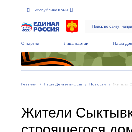
Республика Коми
О партии
Лица партии
Наша дея
Местные общественные приемные Партии
Руководитель Региональной обще
Народная программа «Единой России»
Главная
Наша Деятельность
Новости
Жители С
Жители Сыктывк
строящегося до