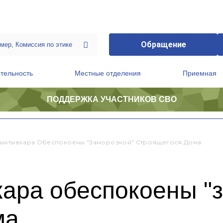
Обращение
тельность
Местные отделения
Приемная
ПОДДЕРЖКА УЧАСТНИКОВ СВО
ственной приемной Председателя Партии
Президиум регионального политического совета
ыктывкара Обеспокоены "заморозкой" Строящегося Дома
ара обеспокоены "з
ма