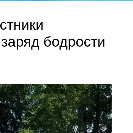
астники
заряд бодрости